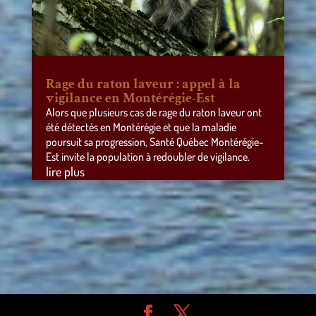
Rage du raton laveur : appel à la
vigilance en Montérégie-Est
Alors que plusieurs cas de rage du raton laveur ont
été détectés en Montérégie et que la maladie
poursuit sa progression, Santé Québec Montérégie-
Est invite la population à redoubler de vigilance.
lire plus