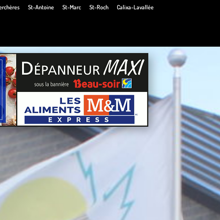
erchères
St-Antoine
St-Marc
St-Roch
Calixa-Lavallée