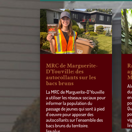
MRC de Marguerite-
R
D’Youville: des
a
autocollants sur les
M
bacs bruns
Al
du
La MRC de Marguerite-D’Youville
en
a utiliser les réseaux sociaux pour
po
informer la population du
Qu
passage de jeunes qui sont à pied
po
d’oeuvre pour apposer des
vi
autocollants sur l’ensemble des
lir
bacs bruns du territoire.
lire plus