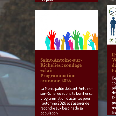
R
Saint-Antoine-sur-
V
Richelieu: sondage
d
éclair –
F
Programmation
Ce
automne 2026
co
pr
La Municipalité de Saint-Antoine-
de
sur-Richelieu souhaite bonifier sa
Fo
programmation d’activités pour
pr
l’automne 2026 et s’assurer de
re
répondre aux besoins de sa
lir
population.