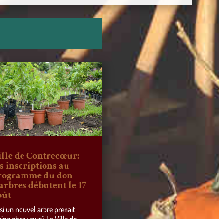
ille de Contrecœur:
es inscriptions au
rogramme du don
’arbres débutent le 17
oût
 si un nouvel arbre prenait
cine chez vous? La Ville de