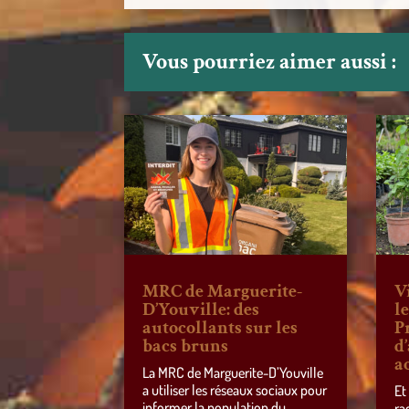
Vous pourriez aimer aussi :
MRC de Marguerite-
V
D’Youville: des
l
autocollants sur les
P
bacs bruns
d
a
La MRC de Marguerite-D’Youville
a utiliser les réseaux sociaux pour
Et
informer la population du
ra