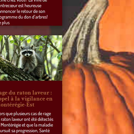
ntrecœur est heureuse
annoncer le retour de son
ogramme du don d’arbres!
e plus
age du raton laveur :
ppel à la vigilance en
ontérégie-Est
ors que plusieurs cas de rage
 raton laveur ont été détectés
 Montérégie et que la maladie
ursuit sa progression, Santé