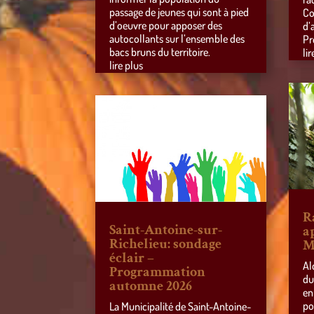
passage de jeunes qui sont à pied
Co
d’oeuvre pour apposer des
d’
autocollants sur l’ensemble des
Pr
bacs bruns du territoire.
lir
lire plus
R
Saint-Antoine-sur-
a
Richelieu: sondage
M
éclair –
Al
Programmation
du
automne 2026
en
po
La Municipalité de Saint-Antoine-