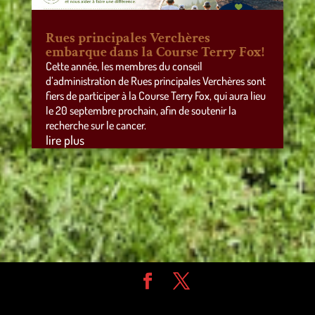
Rues principales Verchères
embarque dans la Course Terry Fox!
Cette année, les membres du conseil
d’administration de Rues principales Verchères sont
fiers de participer à la Course Terry Fox, qui aura lieu
le 20 septembre prochain, afin de soutenir la
recherche sur le cancer.
lire plus
Design de
Elegant Themes
| Propulsé par