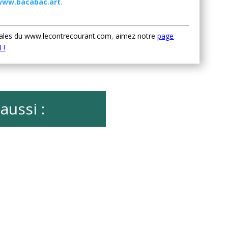
/www.bacabac.art
.
ales
du
www.lecontrecourant.com
,
aimez notre
page
 !
aussi :