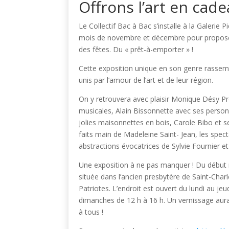
Offrons l’art en cade
Le Collectif Bac à Bac s’installe à la Galerie 
mois de novembre et décembre pour propose
des fêtes. Du « prêt-à-emporter » !
Cette exposition unique en son genre rassembl
unis par l’amour de l’art et de leur région.
On y retrouvera avec plaisir Monique Désy Pr
musicales, Alain Bissonnette avec ses person
jolies maisonnettes en bois, Carole Bibo et s
faits main de Madeleine Saint- Jean, les spe
abstractions évocatrices de Sylvie Fournier e
Une exposition à ne pas manquer ! Du début 
située dans l’ancien presbytère de Saint-Charl
Patriotes. L’endroit est ouvert du lundi au je
dimanches de 12 h à 16 h. Un vernissage aur
à tous !