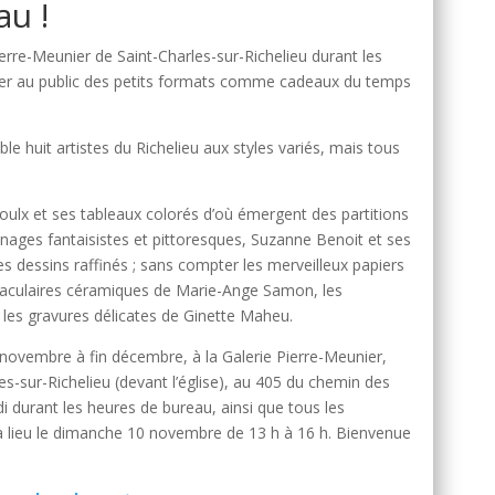
au !
Pierre-Meunier de Saint-Charles-sur-Richelieu durant les
r au public des petits formats comme cadeaux du temps
e huit artistes du Richelieu aux styles variés, mais tous
oulx et ses tableaux colorés d’où émergent des partitions
nages fantaisistes et pittoresques, Suzanne Benoit et ses
es dessins raffinés ; sans compter les merveilleux papiers
ctaculaires céramiques de Marie-Ange Samon, les
t les gravures délicates de Ginette Maheu.
novembre à fin décembre, à la Galerie Pierre-Meunier,
es-sur-Richelieu (devant l’église), au 405 du chemin des
udi durant les heures de bureau, ainsi que tous les
a lieu le dimanche 10 novembre de 13 h à 16 h. Bienvenue