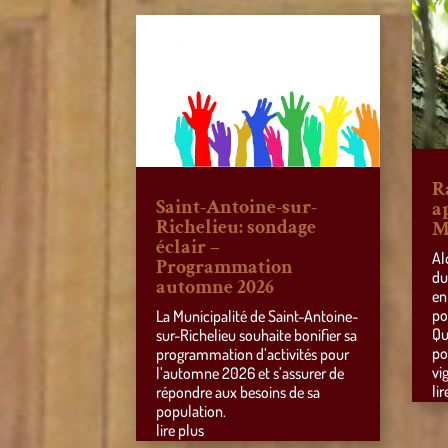
R
Saint-Antoine-sur-
a
Richelieu: sondage
M
éclair –
Al
Programmation
du
automne 2026
en
po
La Municipalité de Saint-Antoine-
Qu
sur-Richelieu souhaite bonifier sa
po
programmation d’activités pour
vi
l’automne 2026 et s’assurer de
lir
répondre aux besoins de sa
population.
lire plus