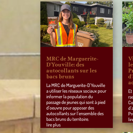
MRC de Marguerite-
V
D’Youville: des
l
autocollants sur les
P
bacs bruns
d
a
La MRC de Marguerite-D’Youville
a utiliser les réseaux sociaux pour
Et
informer la population du
ra
passage de jeunes qui sont à pied
Co
d’oeuvre pour apposer des
d’
autocollants sur l’ensemble des
Pr
bacs bruns du territoire.
lir
lire plus