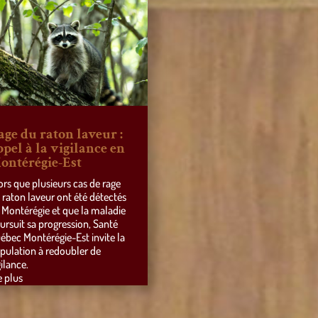
age du raton laveur :
ppel à la vigilance en
ontérégie-Est
ors que plusieurs cas de rage
 raton laveur ont été détectés
 Montérégie et que la maladie
ursuit sa progression, Santé
ébec Montérégie-Est invite la
pulation à redoubler de
gilance.
e plus