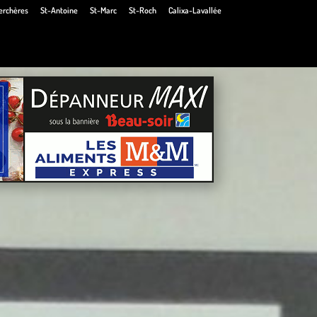
erchères
St-Antoine
St-Marc
St-Roch
Calixa-Lavallée