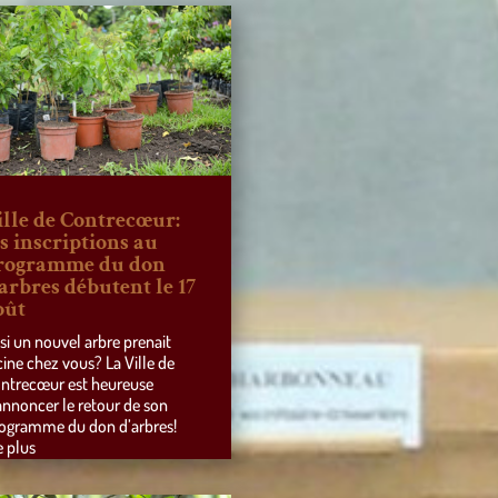
ille de Contrecœur:
es inscriptions au
rogramme du don
’arbres débutent le 17
oût
 si un nouvel arbre prenait
cine chez vous? La Ville de
ntrecœur est heureuse
annoncer le retour de son
ogramme du don d’arbres!
e plus