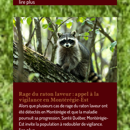
lire plus
Rage du raton laveur : appel à la
vigilance en Montérégie-Est
Alors que plusieurs cas de rage du raton laveur ont
été détectés en Montérégie et que la maladie
poursuit sa progression, Santé Québec Montérégie-
Est invite la population à redoubler de vigilance.
lire plus