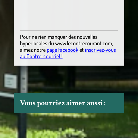
Pour ne rien manquer des nouvelles
hyperlocales
du
www.lecontrecourant.com
,
aimez notre
page Facebook
et
inscrivez-vous
au Contre-courriel !
Vous pourriez aimer aussi :