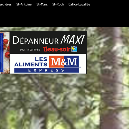
erchères
St-Antoine
St-Marc
St-Roch
Calixa-Lavallée