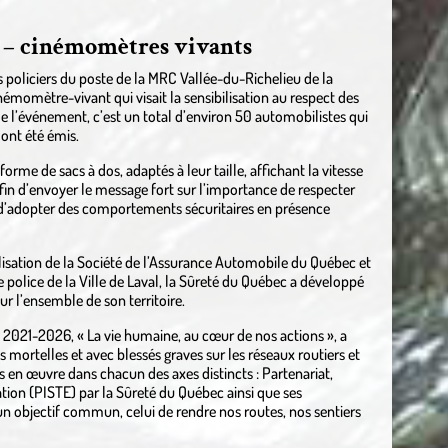
n – cinémomètres vivants
s policiers du poste de la MRC Vallée-du-Richelieu de la
momètre-vivant qui visait la sensibilisation au respect des
 de l’événement, c’est un total d’environ 50 automobilistes qui
 ont été émis.
me de sacs à dos, adaptés à leur taille, affichant la vitesse
afin d’envoyer le message fort sur l’importance de respecter
et d’adopter des comportements sécuritaires en présence
lisation de la Société de l’Assurance Automobile du Québec et
 de police de la Ville de Laval, la Sûreté du Québec a développé
r l’ensemble de son territoire.
t 2021-2026, « La vie humaine, au cœur de nos actions », a
 mortelles et avec blessés graves sur les réseaux routiers et
s en œuvre dans chacun des axes distincts : Partenariat,
ation (PISTE) par la Sûreté du Québec ainsi que ses
 un objectif commun, celui de rendre nos routes, nos sentiers