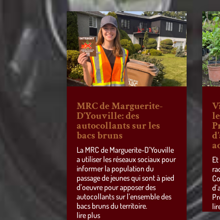
MRC de Marguerite-
V
D’Youville: des
l
autocollants sur les
P
bacs bruns
d
a
La MRC de Marguerite-D’Youville
a utiliser les réseaux sociaux pour
Et
informer la population du
ra
passage de jeunes qui sont à pied
Co
d’oeuvre pour apposer des
d’
autocollants sur l’ensemble des
Pr
bacs bruns du territoire.
lir
lire plus