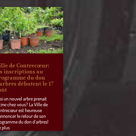
ille de Contrecœur:
es inscriptions au
rogramme du don
’arbres débutent le 17
oût
 si un nouvel arbre prenait
cine chez vous? La Ville de
ntrecœur est heureuse
annoncer le retour de son
ogramme du don d’arbres!
e plus