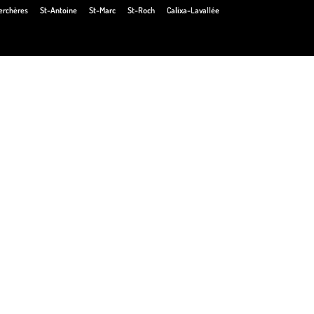
erchères
St-Antoine
St-Marc
St-Roch
Calixa-Lavallée