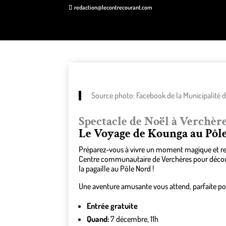
redaction@lecontrecourant.com
Source photo: Facebook de la Municipalité 
Spectacle de Noël à Verchèr
Le Voyage de Kounga au Pôl
Préparez-vous à vivre un moment magique et remp
Centre communautaire de Verchères pour découvri
la pagaille au Pôle Nord !
Une aventure amusante vous attend, parfaite pour
Entrée gratuite
Quand:
7 décembre, 11h