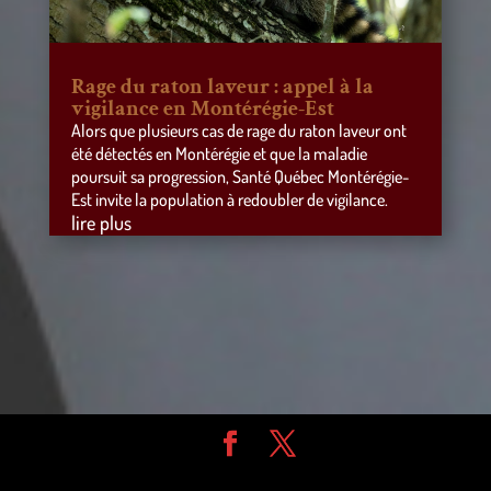
Rage du raton laveur : appel à la
vigilance en Montérégie-Est
Alors que plusieurs cas de rage du raton laveur ont
été détectés en Montérégie et que la maladie
poursuit sa progression, Santé Québec Montérégie-
Est invite la population à redoubler de vigilance.
lire plus
Design de
Elegant Themes
| Propulsé par