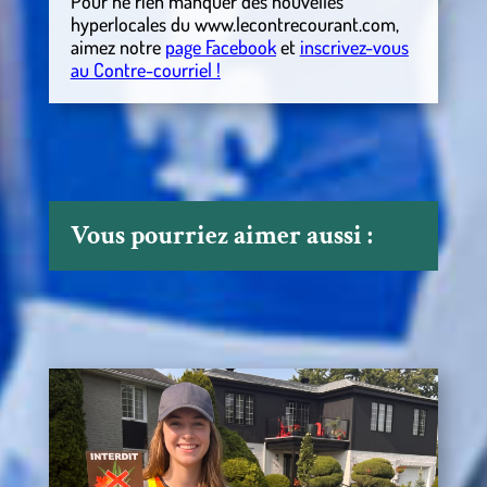
Pour ne rien manquer des nouvelles
hyperlocales
du
www.lecontrecourant.com
,
aimez notre
page Facebook
et
inscrivez-vous
au Contre-courriel !
Vous pourriez aimer aussi :