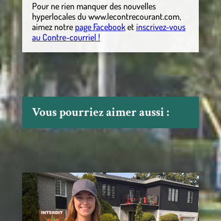
Pour ne rien manquer des nouvelles
hyperlocales
du
www.lecontrecourant.com
,
aimez notre
page Facebook
et
inscrivez-vous
au Contre-courriel !
Vous pourriez aimer aussi :