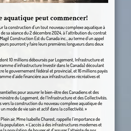
e aquatique peut commencer!
our la construction d’un tout nouveau complexe aquatique à
s de sa séance du 2 décembre 2024, à l’attribution du contrat
 Magil Construction Est du Canada inc., au terme d’un appel
ageurs pourront y faire leurs premières longueurs dans deux
 dont 10 millions déboursés par Logement, Infrastructure et
gramme d’infrastructure Investir dans le Canada) découlant
tre le gouvernement fédéral et provincial, et 16 millions payés
amme d’aide financière aux infrastructures récréatives et
ssentielles pour assurer le bien-être des Canadiens et des
inistre du Logement, de l’Infrastructure et des Collectivités.
plus vers la construction du nouveau complexe aquatique de
un mode de vie sain et actif dans la collectivité. »
 Plein air, Mme Isabelle Charest, rappelle l’importance de
 la population. « L’accès à des infrastructures modernes et
e la population de bouger et d’assurer l’atteinte de nos