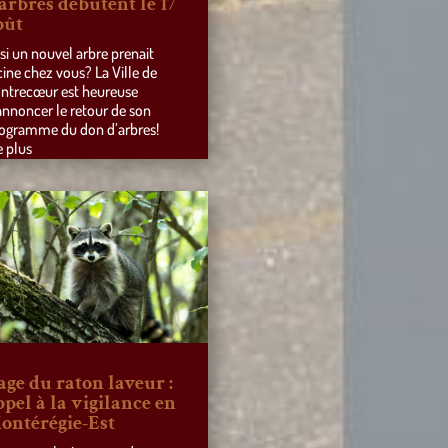
’arbres débutent le 17
oût
 si un nouvel arbre prenait
cine chez vous? La Ville de
ntrecœur est heureuse
annoncer le retour de son
ogramme du don d’arbres!
e plus
age du raton laveur :
ppel à la vigilance en
ontérégie-Est