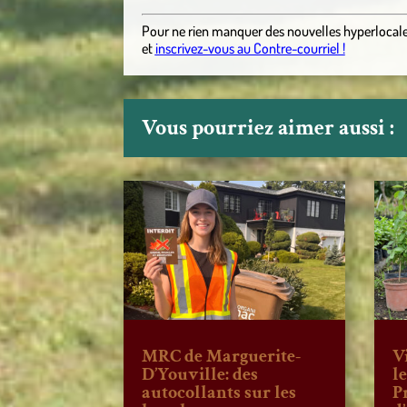
Pour ne rien manquer des nouvelles hyperlocal
et
inscrivez-vous au Contre-courriel !
Vous pourriez aimer aussi :
MRC de Marguerite-
V
D’Youville: des
l
autocollants sur les
P