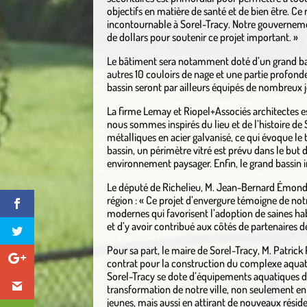
objectifs en matière de santé et de bien être.
incontournable à Sorel-Tracy. Notre gouvernemen
de dollars pour soutenir ce projet important. »
Le bâtiment sera notamment doté d’un grand bas
autres 10 couloirs de nage et une partie profon
bassin seront par ailleurs équipés de nombreux je
La firme Lemay et Riopel+Associés architectes est 
nous sommes inspirés du lieu et de l’histoire d
métalliques en acier galvanisé, ce qui évoque le t
bassin, un périmètre vitré est prévu dans le but
environnement paysager. Enfin, le grand bassin in
Le député de Richelieu, M. Jean-Bernard Émond, 
région : « Ce projet d’envergure témoigne de not
modernes qui favorisent l’adoption de saines habit
et d’y avoir contribué aux côtés de partenaires d
Pour sa part, le maire de Sorel-Tracy, M. Patrick 
contrat pour la construction du complexe aquati
Sorel-Tracy se dote d’équipements aquatiques de
transformation de notre ville, non seulement en 
jeunes, mais aussi en attirant de nouveaux résid