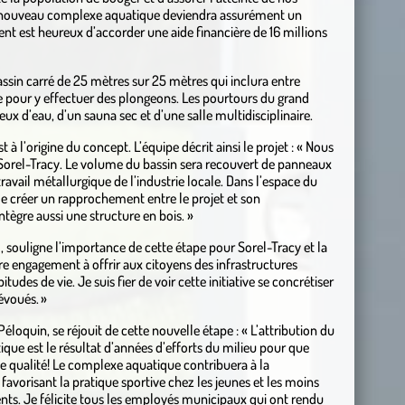
 Ce nouveau complexe aquatique deviendra assurément un
t est heureux d’accorder une aide financière de 16 millions
sin carré de 25 mètres sur 25 mètres qui inclura entre
de pour y effectuer des plongeons. Les pourtours du grand
ux d’eau, d’un sauna sec et d’une salle multidisciplinaire.
à l’origine du concept. L’équipe décrit ainsi le projet : « Nous
e Sorel-Tracy. Le volume du bassin sera recouvert de panneaux
ravail métallurgique de l’industrie locale. Dans l’espace du
 de créer un rapprochement entre le projet et son
tègre aussi une structure en bois. »
souligne l’importance de cette étape pour Sorel-Tracy et la
re engagement à offrir aux citoyens des infrastructures
udes de vie. Je suis fier de voir cette initiative se concrétiser
évoués. »
Péloquin, se réjouit de cette nouvelle étape : « L’attribution du
que est le résultat d’années d’efforts du milieu pour que
 qualité! Le complexe aquatique contribuera à la
favorisant la pratique sportive chez les jeunes et les moins
ents. Je félicite tous les employés municipaux qui ont rendu