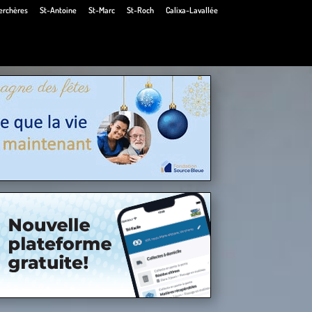
erchères
St-Antoine
St-Marc
St-Roch
Calixa-Lavallée