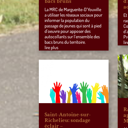
bacs bruns
d
a
La MRC de Marguerite-D’Youville
a utiliser les réseaux sociaux pour
Et
informer la population du
ra
passage de jeunes qui sont à pied
Co
d’oeuvre pour apposer des
d’
autocollants sur l’ensemble des
Pr
bacs bruns du territoire.
lir
lire plus
R
Saint-Antoine-sur-
a
Richelieu: sondage
M
éclair –