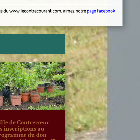
es
du
www.lecontrecourant.com
,
aimez notre
page Facebook
ille de Contrecœur:
es inscriptions au
rogramme du don