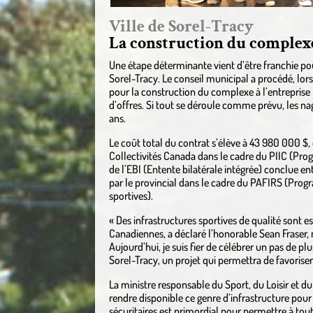
Ville de Sorel-Tracy
La construction du complex
Une étape déterminante vient d’être franchie p
Sorel-Tracy. Le conseil municipal a procédé, lor
pour la construction du complexe à l’entreprise
d’offres. Si tout se déroule comme prévu, les n
ans.
Le coût total du contrat s’élève à 43 980 000 $,
Collectivités Canada dans le cadre du PIIC (Pro
de l’EBI (Entente bilatérale intégrée) conclue en
par le provincial dans le cadre du PAFIRS (Progr
sportives).
« Des infrastructures sportives de qualité sont e
Canadiennes, a déclaré l’honorable Sean Fraser, m
Aujourd’hui, je suis fier de célébrer un pas de 
Sorel-Tracy, un projet qui permettra de favoriser 
La ministre responsable du Sport, du Loisir et du
rendre disponible ce genre d’infrastructure pour
sécuritaires est primordial pour permettre à tout