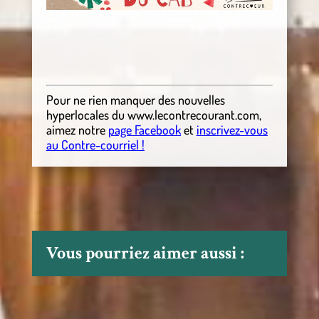
Pour ne rien manquer des nouvelles
hyperlocales
du
www.lecontrecourant.com
,
aimez notre
page Facebook
et
inscrivez-vous
au Contre-courriel !
Vous pourriez aimer aussi :