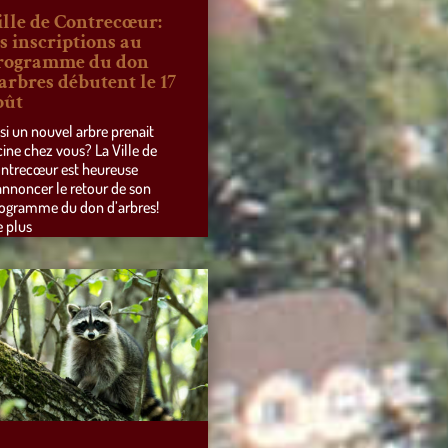
ille de Contrecœur:
es inscriptions au
rogramme du don
’arbres débutent le 17
oût
 si un nouvel arbre prenait
cine chez vous? La Ville de
ntrecœur est heureuse
annoncer le retour de son
ogramme du don d’arbres!
e plus