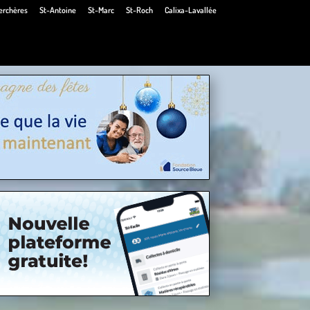
erchères
St-Antoine
St-Marc
St-Roch
Calixa-Lavallée