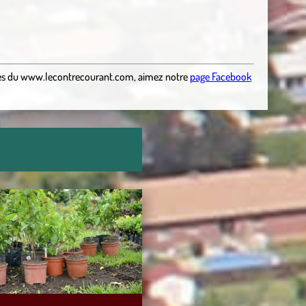
es
du
www.lecontrecourant.com
,
aimez notre
page Facebook