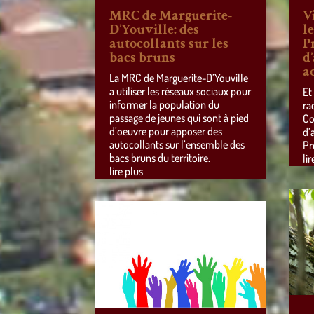
MRC de Marguerite-
V
D’Youville: des
l
autocollants sur les
P
bacs bruns
d
a
La MRC de Marguerite-D’Youville
a utiliser les réseaux sociaux pour
Et
informer la population du
ra
passage de jeunes qui sont à pied
Co
d’oeuvre pour apposer des
d’
autocollants sur l’ensemble des
Pr
bacs bruns du territoire.
lir
lire plus