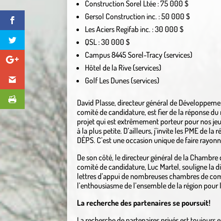
Construction Sorel Ltée : 75 000 $
Gersol Construction inc. : 50 000 $
Les Aciers Regifab inc. : 30 000 $
QSL : 30 000 $
Campus 8445 Sorel-Tracy (services)
Hôtel de la Rive (services)
Golf Les Dunes (services)
David Plasse, directeur général de Développem
comité de candidature, est fier de la réponse du 
projet qui est extrêmement porteur pour nos jeun
à la plus petite. D’ailleurs, j’invite les PME de 
DÉPS. C’est une occasion unique de faire rayonner
De son côté, le directeur général de la Chambr
comité de candidature, Luc Martel, souligne la d
lettres d’appui de nombreuses chambres de comm
l’enthousiasme de l’ensemble de la région pour l
La recherche des partenaires se poursuit!
La recherche de partenaires privés est toujours 