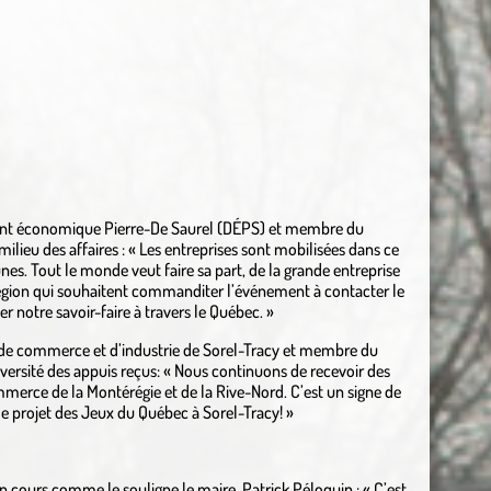
ent économique Pierre-De Saurel (DÉPS) et membre du
milieu des affaires : « Les entreprises sont mobilisées dans ce
es. Tout le monde veut faire sa part, de la grande entreprise
la région qui souhaitent commanditer l’événement à contacter le
 notre savoir-faire à travers le Québec. »
e de commerce et d’industrie de Sorel-Tracy et membre du
iversité des appuis reçus: « Nous continuons de recevoir des
erce de la Montérégie et de la Rive-Nord. C’est un signe de
e projet des Jeux du Québec à Sorel-Tracy! »
en cours comme le souligne le maire, Patrick Péloquin : « C’est