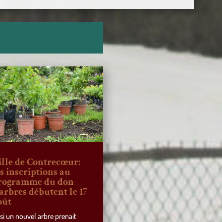
ille de Contrecœur:
es inscriptions au
rogramme du don
’arbres débutent le 17
oût
 si un nouvel arbre prenait