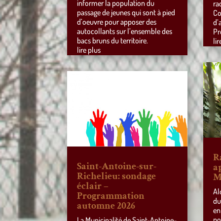
informer la population du
ra
passage de jeunes qui sont à pied
Co
d’oeuvre pour apposer des
d’
autocollants sur l’ensemble des
Pr
bacs bruns du territoire.
lir
lire plus
R
Saint-Antoine-sur-
a
Richelieu: sondage
M
éclair –
Al
Programmation
du
automne 2026
en
po
La Municipalité de Saint-Antoine-