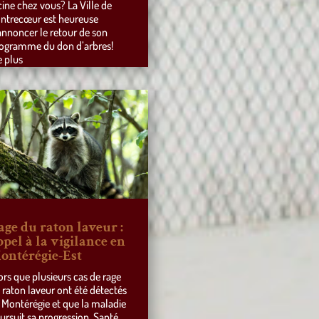
cine chez vous? La Ville de
ntrecœur est heureuse
annoncer le retour de son
ogramme du don d’arbres!
e plus
age du raton laveur :
ppel à la vigilance en
ontérégie-Est
ors que plusieurs cas de rage
 raton laveur ont été détectés
 Montérégie et que la maladie
ursuit sa progression, Santé