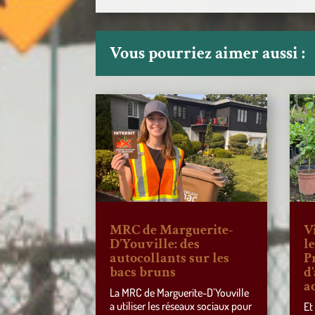
Vous pourriez aimer aussi :
MRC de Marguerite-
V
D’Youville: des
l
autocollants sur les
P
bacs bruns
d
a
La MRC de Marguerite-D’Youville
a utiliser les réseaux sociaux pour
Et