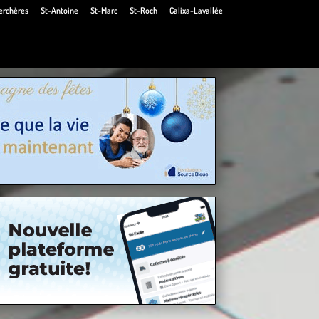
erchères
St-Antoine
St-Marc
St-Roch
Calixa-Lavallée