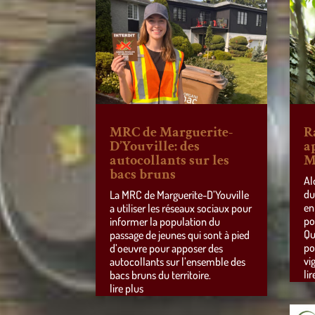
MRC de Marguerite-
R
D’Youville: des
a
autocollants sur les
M
bacs bruns
Al
du
La MRC de Marguerite-D’Youville
en
a utiliser les réseaux sociaux pour
po
informer la population du
Qu
passage de jeunes qui sont à pied
po
d’oeuvre pour apposer des
vi
autocollants sur l’ensemble des
lir
bacs bruns du territoire.
lire plus