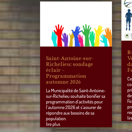
R
Saint-Antoine-sur-
V
Richelieu: sondage
d
éclair –
F
Programmation
Ce
automne 2026
co
pr
La Municipalité de Saint-Antoine-
de
sur-Richelieu souhaite bonifier sa
Fo
programmation d’activités pour
pr
l’automne 2026 et s’assurer de
re
répondre aux besoins de sa
lir
population.
lire plus