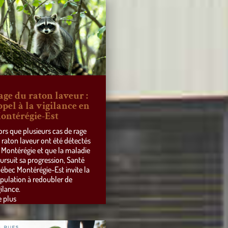
age du raton laveur :
ppel à la vigilance en
ontérégie-Est
ors que plusieurs cas de rage
 raton laveur ont été détectés
 Montérégie et que la maladie
ursuit sa progression, Santé
ébec Montérégie-Est invite la
pulation à redoubler de
gilance.
e plus