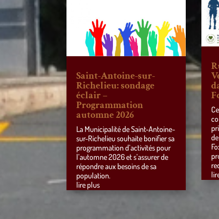
R
Saint-Antoine-sur-
V
Richelieu: sondage
d
éclair –
F
Programmation
Ce
automne 2026
co
pr
La Municipalité de Saint-Antoine-
de
sur-Richelieu souhaite bonifier sa
Fo
programmation d’activités pour
pr
l’automne 2026 et s’assurer de
re
répondre aux besoins de sa
lir
population.
lire plus