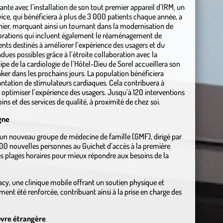
ante avec l’installation de son tout premier appareil d’IRM, un
ce, qui bénéficiera à plus de 3 000 patients chaque année, a
rnier, marquant ainsi un tournant dans la modernisation de
méliorations qui incluent également le réaménagement de
nts destinés à améliorer l’expérience des usagers et du
es possibles grâce à l’étroite collaboration avec la
ipe de la cardiologie de l’Hôtel-Dieu de Sorel accueillera son
er dans les prochains jours. La population bénéficiera
antation de stimulateurs cardiaques. Cela contribuera à
 à optimiser l’expérience des usagers. Jusqu’à 120 interventions
ns et des services de qualité, à proximité de chez soi.
gne
’un nouveau groupe de médecine de famille (GMF), dirigé par
 800 nouvelles personnes au Guichet d’accès à la première
es plages horaires pour mieux répondre aux besoins de la
-Tracy, une clinique mobile offrant un soutien physique et
ment été renforcée, contribuant ainsi à la prise en charge des
uvre étrangère