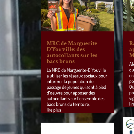
MRC de Marguerite-
R
D’Youville: des
a
autocollants sur les
M
bacs bruns
Al
du
La MRC de Marguerite-D’Youville
en
a utiliser les réseaux sociaux pour
po
informer la population du
Qu
passage de jeunes qui sont à pied
po
d’oeuvre pour apposer des
vi
autocollants sur l’ensemble des
lir
bacs bruns du territoire.
lire plus