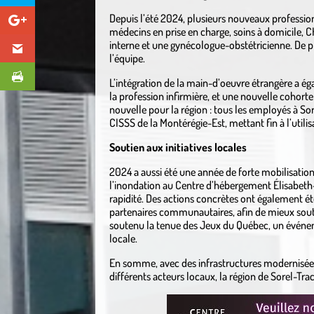
Depuis l’été 2024, plusieurs nouveaux profession
médecins en prise en charge, soins à domicile, 
interne et une gynécologue-obstétricienne. De pl
l’équipe.
L’intégration de la main-d’oeuvre étrangère a ég
la profession infirmière, et une nouvelle cohor
nouvelle pour la région : tous les employés à S
CISSS de la Montérégie-Est, mettant fin à l’util
Soutien aux initiatives locales
2024 a aussi été une année de forte mobilisatio
l’inondation au Centre d’hébergement Élisabeth-L
rapidité. Des actions concrètes ont également ét
partenaires communautaires, afin de mieux souten
soutenu la tenue des Jeux du Québec, un évén
locale.
En somme, avec des infrastructures modernisées,
différents acteurs locaux, la région de Sorel-T