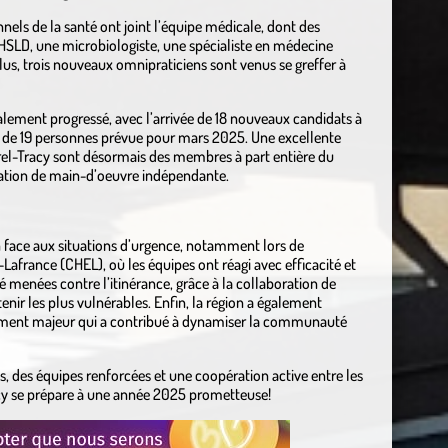
nels de la santé ont joint l’équipe médicale, dont des
CHSLD, une microbiologiste, une spécialiste en médecine
us, trois nouveaux omnipraticiens sont venus se greffer à
alement progressé, avec l’arrivée de 18 nouveaux candidats à
te de 19 personnes prévue pour mars 2025. Une excellente
orel-Tracy sont désormais des membres à part entière du
isation de main-d’oeuvre indépendante.
n face aux situations d’urgence, notamment lors de
afrance (CHEL), où les équipes ont réagi avec efficacité et
é menées contre l’itinérance, grâce à la collaboration de
ir les plus vulnérables. Enfin, la région a également
ement majeur qui a contribué à dynamiser la communauté
 des équipes renforcées et une coopération active entre les
racy se prépare à une année 2025 prometteuse!