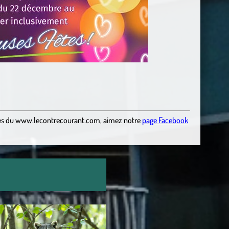
es
du
www.lecontrecourant.com
,
aimez notre
page Facebook