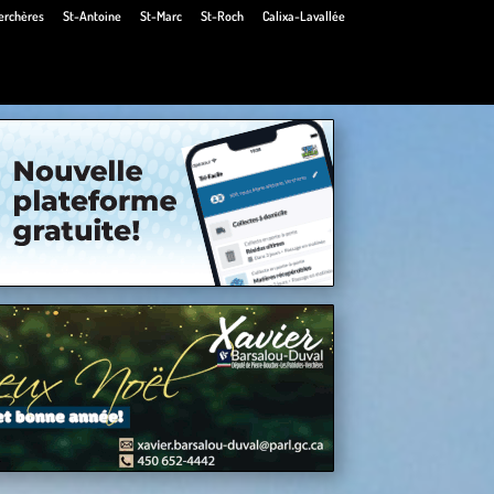
erchères
St-Antoine
St-Marc
St-Roch
Calixa-Lavallée