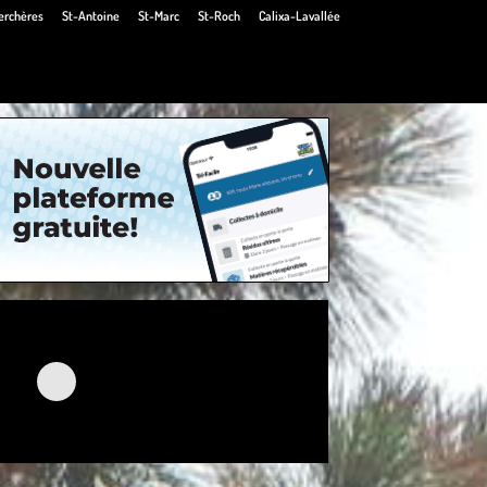
erchères
St-Antoine
St-Marc
St-Roch
Calixa-Lavallée