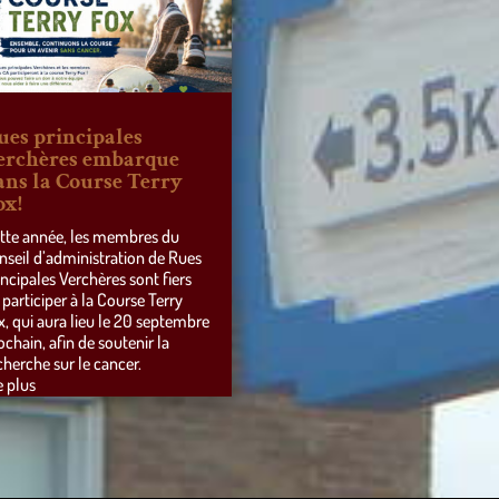
ues principales
erchères embarque
ans la Course Terry
ox!
tte année, les membres du
nseil d’administration de Rues
incipales Verchères sont fiers
 participer à la Course Terry
x, qui aura lieu le 20 septembre
ochain, afin de soutenir la
cherche sur le cancer.
e plus