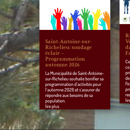
R
Saint-Antoine-sur-
V
Richelieu: sondage
d
éclair –
F
Programmation
Ce
automne 2026
co
pr
La Municipalité de Saint-Antoine-
de
sur-Richelieu souhaite bonifier sa
Fo
programmation d’activités pour
pr
l’automne 2026 et s’assurer de
re
répondre aux besoins de sa
lir
population.
lire plus