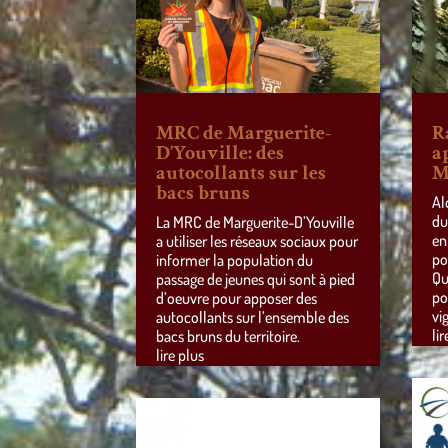
MRC de Marguerite-
R
D’Youville: des
a
autocollants sur les
M
bacs bruns
Al
du
La MRC de Marguerite-D’Youville
en
a utiliser les réseaux sociaux pour
po
informer la population du
Qu
passage de jeunes qui sont à pied
po
d’oeuvre pour apposer des
vi
autocollants sur l’ensemble des
lir
bacs bruns du territoire.
lire plus