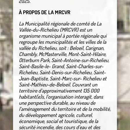
2025.
À PROPOS DE LA MRCVR
La Municipalité régionale de comté de La
Vallée-du-Richelieu (MRCVR) est un
organisme municipal à portée régionale qui
regroupe les municipalités et les villes de la
vallée du Richelieu, soit : Beloeil, Carignan,
Chambly, McMasterville, Mont-Saint-Hilaire,
Otterburn Park, Saint-Antoine-sur-Richelieu,
Saint-Basile-le- Grand, Saint-Charles-sur-
Richelieu, Saint-Denis-sur-Richelieu, Saint-
Jean-Baptiste, Saint-Marc-sur- Richelieu et
Saint-Mathieu-de-Beloeil. Couvrant un
territoire d’approximativement 135 000
habitant(e)s, l’organisation interagit, dans
une perspective durable, au niveau de
l’aménagement du territoire et de la mobilité,
du développement agricole, culturel,
économique, social et touristique, de la
sécurité incendie, des cours d’eau et des