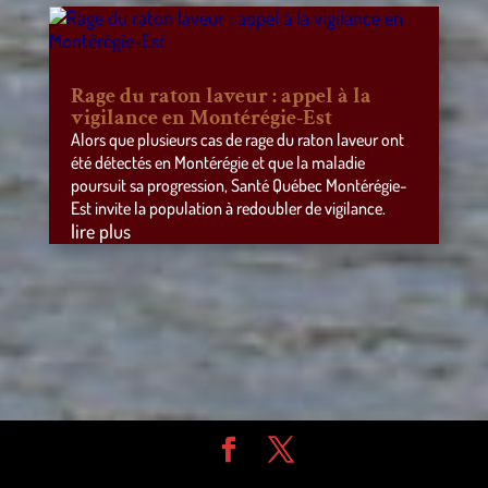
Rage du raton laveur : appel à la
vigilance en Montérégie-Est
Alors que plusieurs cas de rage du raton laveur ont
été détectés en Montérégie et que la maladie
poursuit sa progression, Santé Québec Montérégie-
Est invite la population à redoubler de vigilance.
lire plus
Design de
Elegant Themes
| Propulsé par