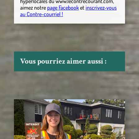
hyperlocales
du
www.lecontrecourant.com
,
aimez notre
page Facebook
et
inscrivez-vous
au Contre-courriel !
Vous pourriez aimer aussi :