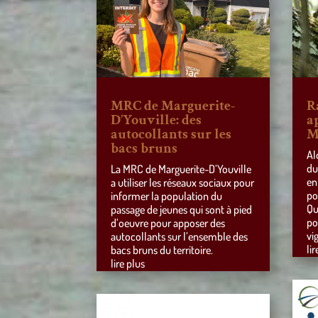
MRC de Marguerite-
R
D’Youville: des
a
autocollants sur les
M
bacs bruns
Al
du
La MRC de Marguerite-D’Youville
en
a utiliser les réseaux sociaux pour
po
informer la population du
Qu
passage de jeunes qui sont à pied
po
d’oeuvre pour apposer des
vi
autocollants sur l’ensemble des
lir
bacs bruns du territoire.
lire plus