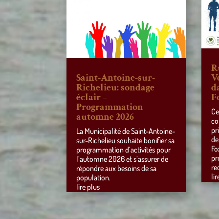
R
Saint-Antoine-sur-
V
Richelieu: sondage
d
éclair –
F
Programmation
Ce
automne 2026
co
pr
La Municipalité de Saint-Antoine-
de
sur-Richelieu souhaite bonifier sa
Fo
programmation d’activités pour
pr
l’automne 2026 et s’assurer de
re
répondre aux besoins de sa
lir
population.
lire plus