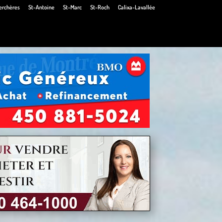
erchères
St-Antoine
St-Marc
St-Roch
Calixa-Lavallée