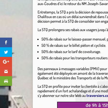
aux-Coudres d’ici le retour du NM Joseph-Savar
Entretemps, la STQ a pris la décision de repouss
Chalifoux en cas où un délai surviendrait dans l’
décision permet à la STQ de consolider son engag
La STQ prolongera ses rabais aux usagers jusqu’à
50% de rabais sur le laissez-passer mensuel, p
50 % de rabais sur le billet piéton et cycliste.
50% de rabais sur le tarif de covoiturage.
50% de rabais pour les transporteurs routiers 
Des panneaux à messages variables (PMV) pour in
également été déployés en amont de la traverse e
Québec et le ministère des Transports et de la M
La STQ en profite pour inviter la clientèle à s’a
rapidement d’un fort achalandage et d’une modific
s’y abonner sur notre site Web au
traversiers.