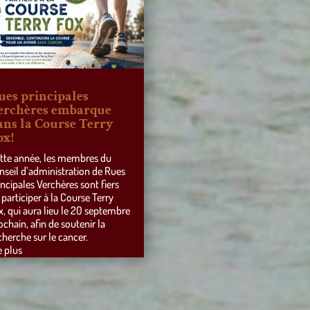
ues principales
erchères embarque
ans la Course Terry
ox!
tte année, les membres du
nseil d’administration de Rues
incipales Verchères sont fiers
 participer à la Course Terry
x, qui aura lieu le 20 septembre
ochain, afin de soutenir la
cherche sur le cancer.
e plus