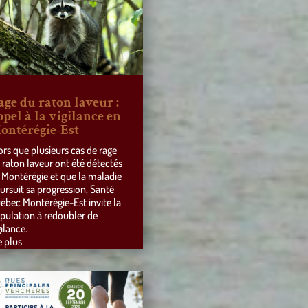
age du raton laveur :
ppel à la vigilance en
ontérégie-Est
ors que plusieurs cas de rage
 raton laveur ont été détectés
 Montérégie et que la maladie
ursuit sa progression, Santé
ébec Montérégie-Est invite la
pulation à redoubler de
gilance.
e plus