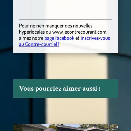
Pour ne rien manquer des nouvelles
hyperlocales
du
www.lecontrecourant.com
,
aimez notre
page Facebook
et
inscrivez-vous
au Contre-courriel !
Vous pourriez aimer aussi :