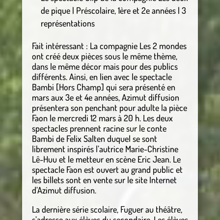
de pique | Préscolaire, 1ère et 2e années | 3
représentations
Fait intéressant : La compagnie Les 2 mondes
ont créé deux pièces sous le même thème,
dans le même décor mais pour des publics
différents. Ainsi, en lien avec le spectacle
Bambi [Hors Champ] qui sera présenté en
mars aux 3e et 4e années, Azimut diffusion
présentera son penchant pour adulte la pièce
Faon le mercredi 12 mars à 20 h. Les deux
spectacles prennent racine sur le conte
Bambi de Felix Salten duquel se sont
librement inspirés l’autrice Marie-Christine
Lê-Huu et le metteur en scène Eric Jean. Le
spectacle Faon est ouvert au grand public et
les billets sont en vente sur le site Internet
d’Azimut diffusion.
La dernière série scolaire, Fuguer au théâtre,
s’adresse aux élèves du secondaire. Les élèves