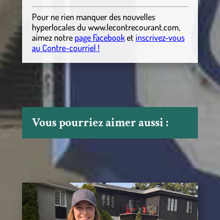
Pour ne rien manquer des nouvelles
hyperlocales
du
www.lecontrecourant.com
,
aimez notre
page Facebook
et
inscrivez-vous
au Contre-courriel !
Vous pourriez aimer aussi :