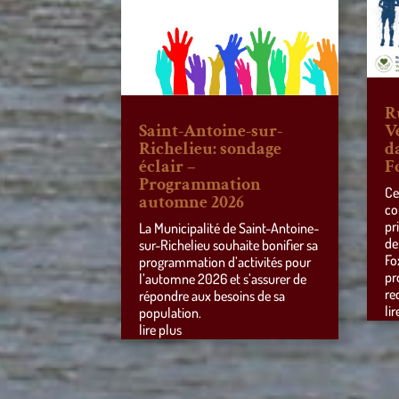
R
Saint-Antoine-sur-
V
Richelieu: sondage
d
éclair –
F
Programmation
Ce
automne 2026
co
pr
La Municipalité de Saint-Antoine-
de
sur-Richelieu souhaite bonifier sa
Fo
programmation d’activités pour
pr
l’automne 2026 et s’assurer de
re
répondre aux besoins de sa
lir
population.
lire plus