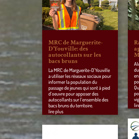
MRC de Marguerite-
R
D’Youville: des
a
autocollants sur les
M
bacs bruns
Al
du
La MRC de Marguerite-D’Youville
en
a utiliser les réseaux sociaux pour
po
informer la population du
Qu
passage de jeunes qui sont à pied
po
d’oeuvre pour apposer des
vi
autocollants sur l’ensemble des
lir
bacs bruns du territoire.
lire plus