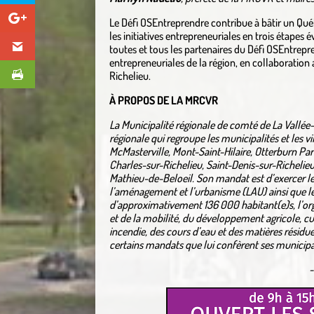
Le Défi OSEntreprendre contribue à bâtir un Québ
les initiatives entrepreneuriales en trois étapes é
toutes et tous les partenaires du Défi OSEntrepre
entrepreneuriales de la région, en collaboratio
Richelieu.
À PROPOS DE LA MRCVR
La Municipalité régionale de comté de La Vallé
régionale qui regroupe les municipalités et les vil
McMasterville, Mont-Saint-Hilaire, Otterburn Par
Charles-sur-Richelieu, Saint-Denis-sur-Richelieu
Mathieu-de-Beloeil. Son mandat est d’exercer les 
l’aménagement et l’urbanisme (LAU) ainsi que l
d’approximativement 136 000 habitant(e)s, l’org
et de la mobilité, du développement agricole, cul
incendie, des cours d’eau et des matières résid
certains mandats que lui confèrent ses municipali
-