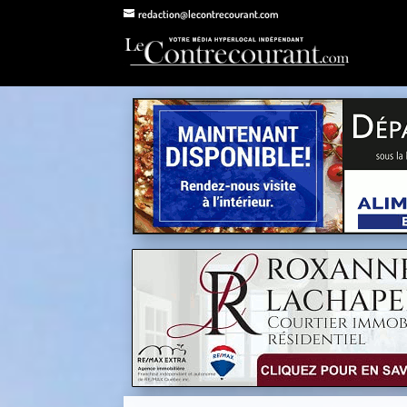
redaction@lecontrecourant.com