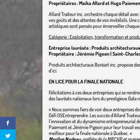
Propriétaires : Maika Allard et Hugo Paieme
Allard Traiteur inc. orchestre chaque détail avec 
vos goûts et des attentes de vos invité(e)s. Une 
artistiques sont pensés pour émerveiller chaque
Catégorie : Exploitation, transformation et prod
Entreprise lauréate : Produits architecturaux
Propriétaire : Jérémie Pigeon | Saint-Charle
Produits architecturaux Boréart inc. propose des
d’ici.
EN LICE POUR LA FINALE NATIONALE
Félicitations à ces deux entreprises qui se rendr
des lauréats nationaux lors du prestigieux Gala
« Nous sommes fiers de voir deux entreprises de n
Défi OSEntreprendre. Les succès d’Allard Traiteu
l’innovation et du dynamisme entrepreneurial de l
Paiement et Jérémie Pigeon pour leur travail ex
meilleur pour la finale nationale à Québec. »
Marilyn Nadeau
, préfète de la MRCVR et maires