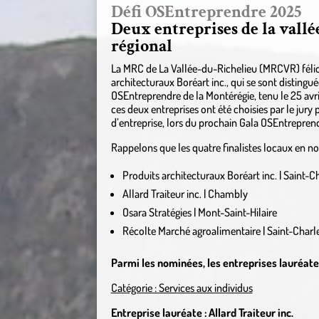
Défi OSEntreprendre 2025
Deux entreprises de la vallé
régional
La MRC de La Vallée-du-Richelieu (MRCVR) félicite
architecturaux Boréart inc., qui se sont distingué
OSEntreprendre de la Montérégie, tenu le 25 avri
ces deux entreprises ont été choisies par le jury 
d’entreprise, lors du prochain Gala OSEntreprendr
Rappelons que les quatre finalistes locaux en n
Produits architecturaux Boréart inc. | Saint-C
Allard Traiteur inc. | Chambly
Osara Stratégies | Mont-Saint-Hilaire
Récolte Marché agroalimentaire | Saint-Charl
Parmi les nominées, les entreprises lauréates
Catégorie : Services aux individus
Entreprise lauréate : Allard Traiteur inc.