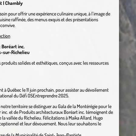
nt | Chambly
soin pour offrir une expérience culinaire unique, à l’image de
cuisine raffinée, des menus exquis et des présentations
 convive.
uction
 Boréart inc.
s-sur-Richelieu
 produits solides et esthétiques, conçus avec les ressources
ont à Québec le 11 juin prochain, pour assister au dévoilement
 national du Défi OSEntreprendre 2025.
otre territoire se distinguer au Gala de la Montérégie pour le
r inc. et de Produits architecturaux Boréart inc. témoignent de
a vallée du Richelieu. Félicitations à Maika Allard, Hugo
ceptionnel et leur dévouement. Nous leur souhaitons le
se de la Municipalité de Saint-Jean-Baptiste