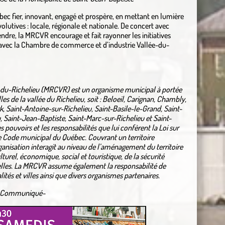
ec fier, innovant, engagé et prospère, en mettant en lumière
volutives : locale, régionale et nationale. De concert avec
ndre, la MRCVR encourage et fait rayonner les initiatives
n avec la Chambre de commerce et d’industrie Vallée-du-
e-du-Richelieu (MRCVR) est un organisme municipal à portée
les de la vallée du Richelieu, soit : Beloeil, Carignan, Chambly,
k, Saint-Antoine-sur-Richelieu, Saint-Basile-le-Grand, Saint-
, Saint-Jean-Baptiste, Saint-Marc-sur-Richelieu et Saint-
pouvoirs et les responsabilités que lui confèrent la Loi sur
e Code municipal du Québec. Couvrant un territoire
anisation interagit au niveau de l’aménagement du territoire
turel, économique, social et touristique, de la sécurité
uelles. La MRCVR assume également la responsabilité de
tés et villes ainsi que divers organismes partenaires.
Communiqué-