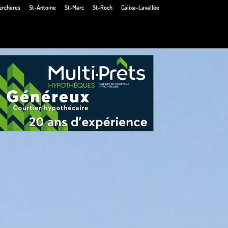
erchères
St-Antoine
St-Marc
St-Roch
Calixa-Lavallée