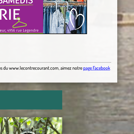
es
du
www.lecontrecourant.com
,
aimez notre
page Facebook