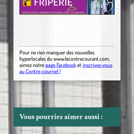
Pour ne rien manquer des nouvelles
hyperlocales
du
www.lecontrecourant.com
,
aimez notre
page Facebook
et
inscrivez-vous
au Contre-courriel !
Vous pourriez aimer aussi :