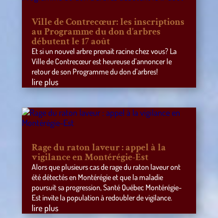
Ville de Contrecœur: les inscriptions
au Programme du don d’arbres
débutent le 17 août
Et si un nouvel arbre prenait racine chez vous? La
Ville de Contrecœur est heureuse d’annoncer le
retour de son Programme du don d’arbres!
lire plus
Rage du raton laveur : appel à la
vigilance en Montérégie-Est
Alors que plusieurs cas de rage du raton laveur ont
été détectés en Montérégie et que la maladie
poursuit sa progression, Santé Québec Montérégie-
Est invite la population à redoubler de vigilance.
lire plus