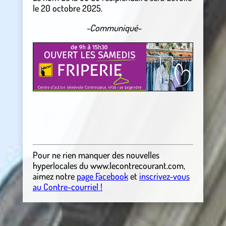
le 20 octobre 2025.
-Communiqué-
Pour ne rien manquer des nouvelles
hyperlocales
du
www.lecontrecourant.com
,
aimez notre
page Facebook
et
inscrivez-vous
au Contre-courriel !