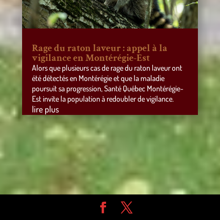
Rage du raton laveur : appel à la
vigilance en Montérégie-Est
Alors que plusieurs cas de rage du raton laveur ont
été détectés en Montérégie et que la maladie
poursuit sa progression, Santé Québec Montérégie-
Est invite la population à redoubler de vigilance.
lire plus