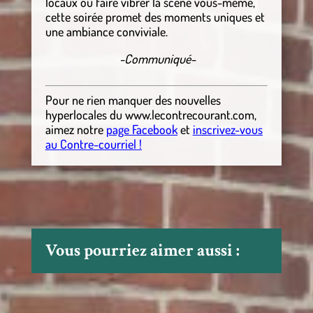
locaux ou faire vibrer la scène vous-même,
cette soirée promet des moments uniques et
une ambiance conviviale.
-Communiqué-
Pour ne rien manquer des nouvelles
hyperlocales
du
www.lecontrecourant.com
,
aimez notre
page Facebook
et
inscrivez-vous
au Contre-courriel !
Vous pourriez aimer aussi :