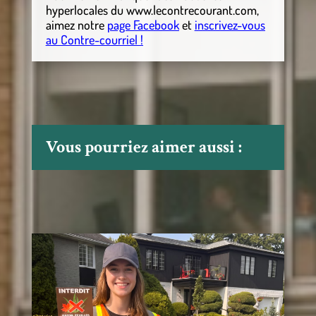
hyperlocales
du
www.lecontrecourant.com
,
aimez notre
page Facebook
et
inscrivez-vous
au Contre-courriel !
Vous pourriez aimer aussi :