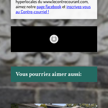
hyperlocales
du
www.lecontrecourant.com
,
aimez notre
page Facebook
et
inscrivez-vous
au Contre-courriel !
Vous pourriez aimer aussi: