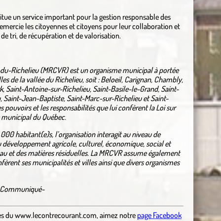
itue un service important pour la gestion responsable des
remercie les citoyennes et citoyens pour leur collaboration et
 tri, de récupération et de valorisation.
e-du-Richelieu (MRCVR) est un organisme municipal à portée
les de la vallée du Richelieu, soit : Beloeil, Carignan, Chambly,
k, Saint-Antoine-sur-Richelieu, Saint-Basile-le-Grand, Saint-
, Saint-Jean-Baptiste, Saint-Marc-sur-Richelieu et Saint-
pouvoirs et les responsabilités que lui confèrent la Loi sur
 municipal du Québec.
00 habitant(e)s, l’organisation interagit au niveau de
u développement agricole, culturel, économique, social et
d’eau et des matières résiduelles. La MRCVR assume également
fèrent ses municipalités et villes ainsi que divers organismes
Communiqué-
es
du
www.lecontrecourant.com
,
aimez notre
page Facebook