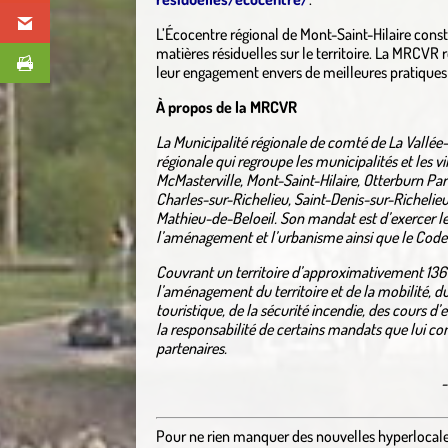
L’Écocentre régional de Mont-Saint-Hilaire const
matières résiduelles sur le territoire. La MRCVR 
leur engagement envers de meilleures pratiques de
À propos de la MRCVR
La Municipalité régionale de comté de La Vallé
régionale qui regroupe les municipalités et les vil
McMasterville, Mont-Saint-Hilaire, Otterburn Par
Charles-sur-Richelieu, Saint-Denis-sur-Richelieu
Mathieu-de-Beloeil. Son mandat est d’exercer les 
l’aménagement et l’urbanisme ainsi que le Code
Couvrant un territoire d’approximativement 136 0
l’aménagement du territoire et de la mobilité, d
touristique, de la sécurité incendie, des cours 
la responsabilité de certains mandats que lui con
partenaires.
-
Pour ne rien manquer des nouvelles hyperlocal