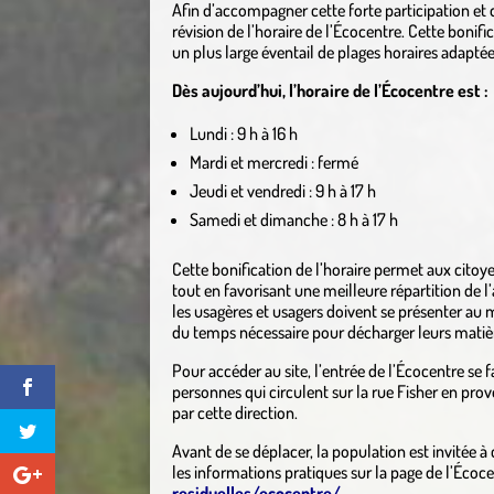
Afin d’accompagner cette forte participation et 
révision de l’horaire de l’Écocentre. Cette bonif
un plus large éventail de plages horaires adapté
Dès aujourd’hui, l’horaire de l’Écocentre est :
Lundi : 9 h à 16 h
Mardi et mercredi : fermé
Jeudi et vendredi : 9 h à 17 h
Samedi et dimanche : 8 h à 17 h
Cette bonification de l’horaire permet aux citoyenn
tout en favorisant une meilleure répartition de 
les usagères et usagers doivent se présenter au 
du temps nécessaire pour décharger leurs matiè
Pour accéder au site, l’entrée de l’Écocentre se fa
personnes qui circulent sur la rue Fisher en pr
par cette direction.
Avant de se déplacer, la population est invitée à
les informations pratiques sur la page de l’Écoce
residuelles/ecocentre/
.