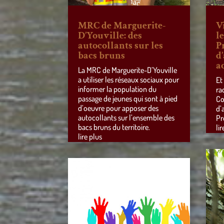
MRC de Marguerite-
V
D’Youville: des
l
autocollants sur les
P
bacs bruns
d
a
La MRC de Marguerite-D’Youville
a utiliser les réseaux sociaux pour
Et
informer la population du
ra
passage de jeunes qui sont à pied
Co
d’oeuvre pour apposer des
d’
autocollants sur l’ensemble des
Pr
bacs bruns du territoire.
lir
lire plus