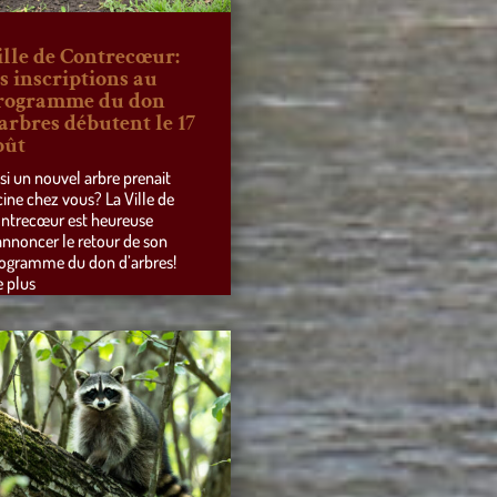
ille de Contrecœur:
es inscriptions au
rogramme du don
’arbres débutent le 17
oût
 si un nouvel arbre prenait
cine chez vous? La Ville de
ntrecœur est heureuse
annoncer le retour de son
ogramme du don d’arbres!
e plus