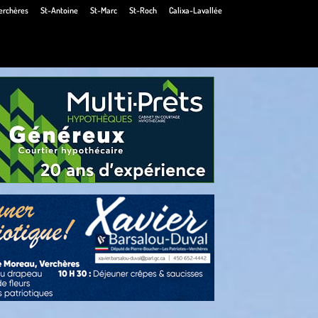
erchères
St-Antoine
St-Marc
St-Roch
Calixa-Lavallée