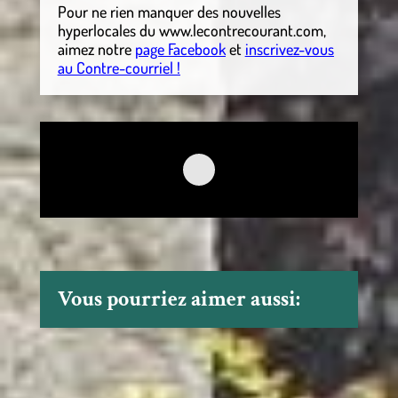
Pour ne rien manquer des nouvelles
hyperlocales
du
www.lecontrecourant.com
,
aimez notre
page Facebook
et
inscrivez-vous
au Contre-courriel !
Vous pourriez aimer aussi: