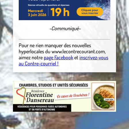
-Communiqué-
Pour ne rien manquer des nouvelles
hyperlocales
du
www.lecontrecourant.com
,
aimez notre
page Facebook
et
inscrivez-vous
au Contre-courriel !