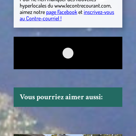
hyperlocales
du
www.lecontrecourant.com
,
aimez notre
page Facebook
et
inscrivez-vous
au Contre-courriel !
Vous pourriez aimer aussi: