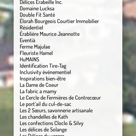
Délices Érabeille Inc.
Domaine Lucksa
Double Fit Santé
Élorah Bourgeois Courtier Immobilier
Résidentiel
Érablière Maurice Jeannotte
Eventiä
Ferme Majulae
Fleuriste Hamel
HuMAINS
Identification Tire-Tag
Inclusivity événementiel
Inspirations bien-être
La Dame de Coeur
La fabric a mamy
Le Cercle de Fermières de Contrecœur
Le port’ail du cul-de-sac
Les 2 Sœurs, savonnerie artisanale
Les chandelles de Kath
Les confections Cloclo & Silvy
Les délices de Solange
Les Délices du verger