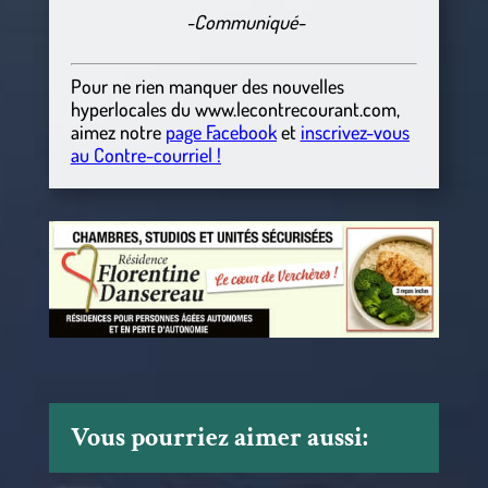
-Communiqué-
Pour ne rien manquer des nouvelles
hyperlocales
du
www.lecontrecourant.com
,
aimez notre
page Facebook
et
inscrivez-vous
au Contre-courriel !
Vous pourriez aimer aussi: