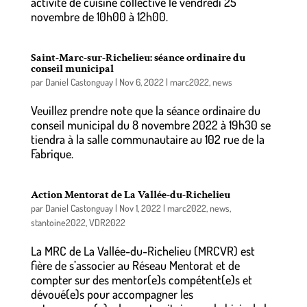
activité de cuisine collective le vendredi 25
novembre de 10h00 à 12h00.
Saint-Marc-sur-Richelieu: séance ordinaire du
conseil municipal
par
Daniel Castonguay
|
Nov 6, 2022
|
marc2022
,
news
Veuillez prendre note que la séance ordinaire du
conseil municipal du 8 novembre 2022 à 19h30 se
tiendra à la salle communautaire au 102 rue de la
Fabrique.
Action Mentorat de La Vallée-du-Richelieu
par
Daniel Castonguay
|
Nov 1, 2022
|
marc2022
,
news
,
stantoine2022
,
VDR2022
La MRC de La Vallée-du-Richelieu (MRCVR) est
fière de s’associer au Réseau Mentorat et de
compter sur des mentor(e)s compétent(e)s et
dévoué(e)s pour accompagner les