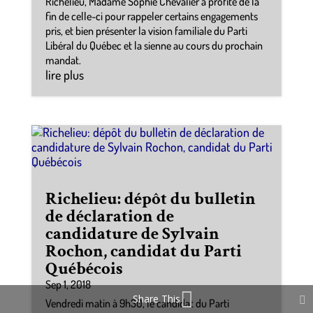
Richelieu, Madame Sophie Chevalier a profité de la
fin de celle-ci pour rappeler certains engagements
pris, et bien présenter la vision familiale du Parti
Libéral du Québec et la sienne au cours du prochain
mandat.
lire plus
Richelieu: dépôt du bulletin
de déclaration de
candidature de Sylvain
Rochon, candidat du Parti
Québécois
Sep 1, 2018
Share This
Vendredi matin à 9h30, le candidat du Parti