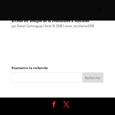
AGD Verchères Express premier fournisseur qui
accède au Temple de la renommée à Midland
par
Daniel Castonguay
|
Août 31, 2018
|
news
,
vercheres2018
Le Temple de la Renommée, Dow/Schneider
Logistics, a été créé cette année dans le but de
reconnaître et célébrer leurs plus valeureux
transporteurs.
Poursuivre la recherche
Design de
Elegant Themes
| Propulsé par