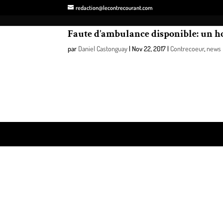
redaction@lecontrecourant.com
Faute d’ambulance disponible: un 
par
Daniel Castonguay
|
Nov 22, 2017
|
Contrecoeur
,
news
Le 14 novembre dernier, un homme de Contrecœur a
Aucune ambulance n’étant disponible dans le secteur
Montarville que l’ambulance la plus proche a été d
Design de
Elegant Themes
| Propulsé par
WordPre