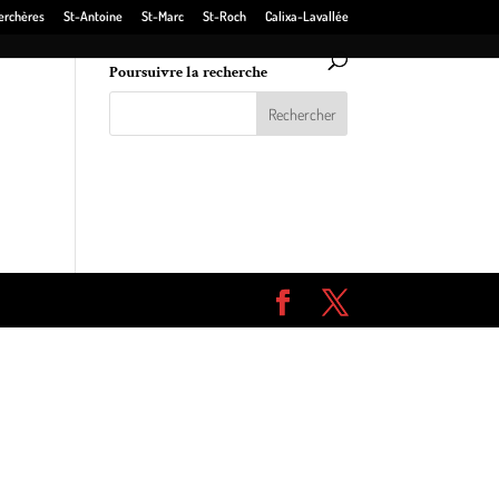
erchères
St-Antoine
St-Marc
St-Roch
Calixa-Lavallée
Poursuivre la recherche
s.
de-