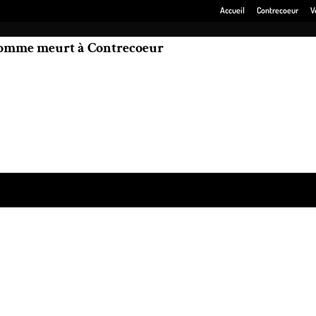
Accueil
Contrecoeur
V
homme meurt à Contrecoeur
 dû attendre l’arrivée d’une ambulance à son domicile pendant 33 minute
 de Sorel-Tracy ou dans les territoires limitrophes, c’est de Saint-Bruno-
épêchée vers Contrecoeur.
ss