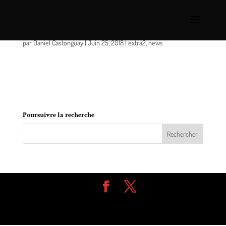
Où est Annabelle ?
par
Daniel Castonguay
|
Juin 25, 2018
|
extra2
,
news
La Régie intermunicipale de police Richelieu St-
Laurent et les parents d’une adolescente
demandent votre aide le plus rapidement possible.
Poursuivre la recherche
Design de
Elegant Themes
| Propulsé par
WordPress