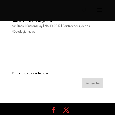
Contrecoeur: un dernier hommage à Mme Anne-
Marie Hébert Langevin
par
Daniel Castonguay
|
Mai 19, 2017
|
Contrecoeur
,
deces
,
Nécrologie
,
news
À l’Hôtel-Dieu de Sorel-Tracy le 18 mai 2017, est
décédée à l’âge de 92 ans, Mme Anne-Marie Hébert
épouse de feu Paul-Henri Langevin demeurant à
Contrecoeur.
Poursuivre la recherche