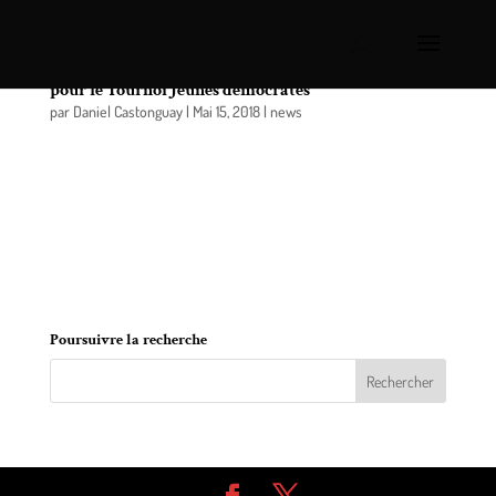
Le Collège Saint-Paul de nouveau au rendez-vous
pour le Tournoi Jeunes démocrates
par
Daniel Castonguay
|
Mai 15, 2018
|
news
Le député de Verchères, monsieur Stéphane
Bergeron, tient à souligner le fait que le Collège
Saint-Paul de Varennes s’est une nouvelle fois
distingué au Tournoi Jeunes démocrates, qui s’est
tenu à Québec, les 14 et 15 avril dernier, et qui en
était cette année à sa 26e édition.
Poursuivre la recherche