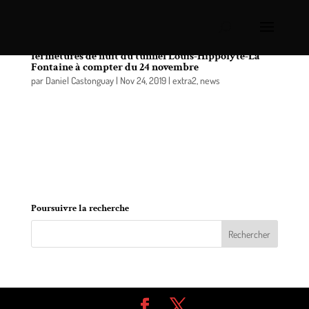
Autoroute 25 entre Montréal et Longueuil:
fermetures de nuit du tunnel Louis-Hippolyte-La
Fontaine à compter du 24 novembre
par
Daniel Castonguay
|
Nov 24, 2019
|
extra2
,
news
Le ministère des Transports informe les usagers de
la route qu’il procédera au cours des trois
prochaines semaines à des fermetures partielles et
complètes de nuit, dans une direction à la fois, du
tunnel Louis-Hippolyte-La Fontaine.
Poursuivre la recherche