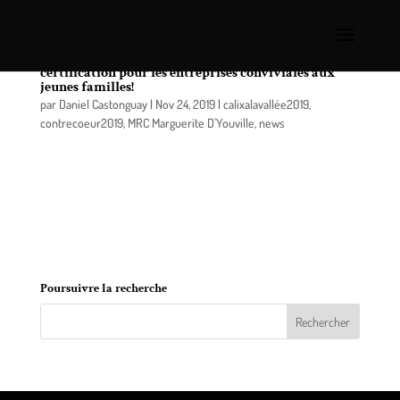
Lancement – « BIENVENUE AUX FAMILLES »: une
certification pour les entreprises conviviales aux
jeunes familles!
par
Daniel Castonguay
|
Nov 24, 2019
|
calixalavallée2019
,
contrecoeur2019
,
MRC Marguerite D'Youville
,
news
La Table enfance famille des Seigneuries est
heureuse de collaborer avec la MRC de Marguerite-
D’Youville et la ville de Boucherville pour offrir aux
commerces et entreprises de la région la
certification « Bienvenue aux familles ».
Poursuivre la recherche