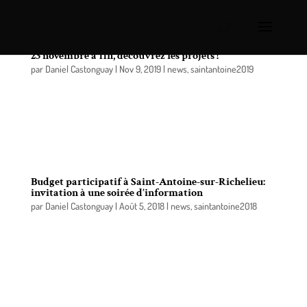
Budget participatif à Saint-Antoine-sur-Richelieu: le
23 novembre à 11h, découvrez les projets !
par
Daniel Castonguay
|
Nov 9, 2019
|
news
,
saintantoine2019
Encore cette année, la Municipalité de Saint-
Antoine-sur-Richelieu a choisi d’investir un
montant de 10 000 $ pour le développement
d’initiatives citoyennes.
Budget participatif à Saint-Antoine-sur-Richelieu:
invitation à une soirée d’information
par
Daniel Castonguay
|
Août 5, 2018
|
news
,
saintantoine2018
Une occasion de mener à bien un projet avec le
soutien de votre municipalité.
Un budget participatif : savez-vous ce que c’est? En
avez-vous déjà entendu parler?