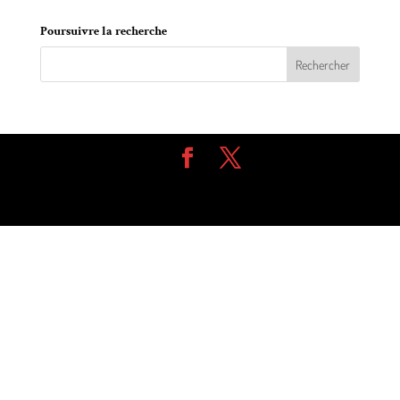
Poursuivre la recherche
Design de
Elegant Themes
| Propulsé par
WordPress