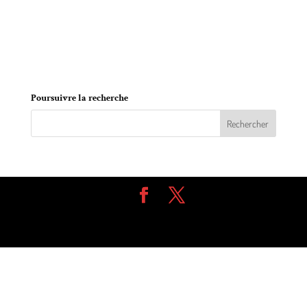
seront présents au centre de tri pour ramasser
tous les dons offerts par la communauté
(stationnement de l’école secondaire De Mortagne
entre 10 h et 15 h).
Poursuivre la recherche
Design de
Elegant Themes
| Propulsé par
WordPress