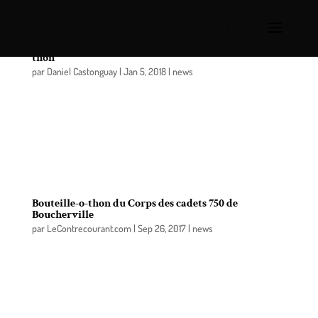
Corps des cadets 750 de Boucherville: Bouteille-o-
thon
par
Daniel Castonguay
|
Jan 5, 2018
|
news
Le samedi 13 janvier prochain aura lieu le Bouteille-
O-Thon annuel hivernal du CC 750 l’Escaut de
Boucherville. Les cadets comptent sur vous pour
venir porter vos bouteilles de bière vides, bouteilles
de liqueur et canettes vides.
Bouteille-o-thon du Corps des cadets 750 de
Boucherville
par
LeContrecourant.com
|
Sep 26, 2017
|
news
Le samedi 30 septembre prochain aura lieu le
premier Bouteille-O-Thon de l’année du CC 750
l’Escaut de Boucherville. Les cadets comptent sur
vous pour venir porter vos bouteilles de bière
vides, bouteilles de liqueur et canettes vides. Ils