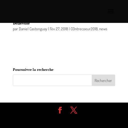
Contrecoeur: des nouvelles du Centre d’action
bénévole
par
Daniel Castonguay
|
Fév 27, 2018
|
COntrecoeur2018
,
news
Le CAB est de retour avec sa clinique d’impôt,
offerte tous les mardis & jeudis matins de 9h00 à
11h00 coût 10$ par personne.
Poursuivre la recherche
Design de
Elegant Themes
| Propulsé par
WordPress